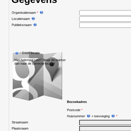
Organisatienaam
*
Locatienaam
Publieksnaam
-
Geen locatie
Niet helemaal juist? Sleep de marker
dan naar de correcte locatie!
Bezoekadres
Postcode
*
Huisnummer
+ toevoeging
*
Straatnaam
Plaatsnaam