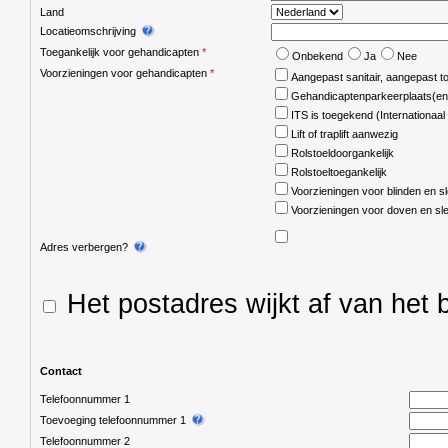
Land
Locatieomschrijving
Toegankelijk voor gehandicapten
*
Onbekend
Ja
Nee
Voorzieningen voor gehandicapten
*
Aangepast sanitair, aangepast toi
Gehandicaptenparkeerplaats(en
ITS is toegekend (Internationaa
Lift of traplift aanwezig
Rolstoeldoorgankelijk
Rolstoeltoegankelijk
Voorzieningen voor blinden en s
Voorzieningen voor doven en sl
Adres verbergen?
Het postadres wijkt af van het
Contact
Telefoonnummer 1
Toevoeging telefoonnummer 1
Telefoonnummer 2