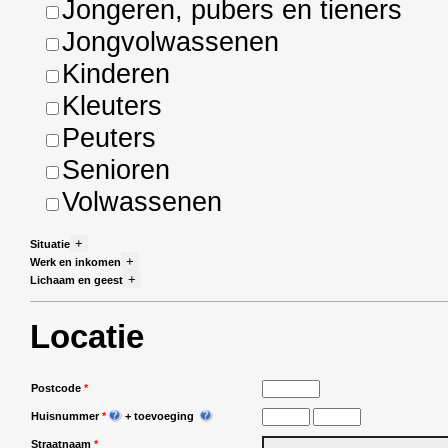
Jongeren, pubers en tieners
Jongvolwassenen
Kinderen
Kleuters
Peuters
Senioren
Volwassenen
+
Situatie
+
Werk en inkomen
+
Lichaam en geest
Locatie
Postcode
*
Huisnummer
*
+ toevoeging
Straatnaam
*